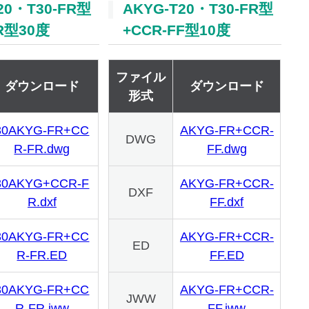
20・T30-FR型
AKYG-T20・T30-FR型
FR型30度
+CCR-FF型10度
ファイル
ダウンロード
ダウンロード
形式
30AKYG-FR+CC
AKYG-FR+CCR-
DWG
R-FR.dwg
FF.dwg
30AKYG+CCR-F
AKYG-FR+CCR-
DXF
R.dxf
FF.dxf
30AKYG-FR+CC
AKYG-FR+CCR-
ED
R-FR.ED
FF.ED
30AKYG-FR+CC
AKYG-FR+CCR-
JWW
R-FR.jww
FF.jww