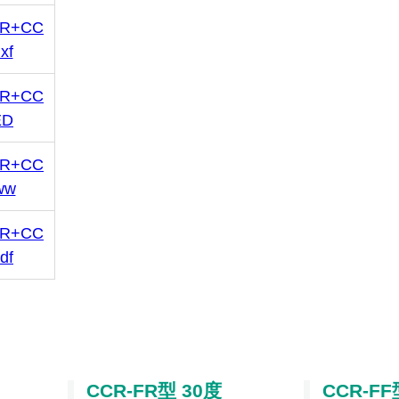
FR+CC
xf
FR+CC
ED
FR+CC
ww
FR+CC
df
CCR-FR型 30度
CCR-FF