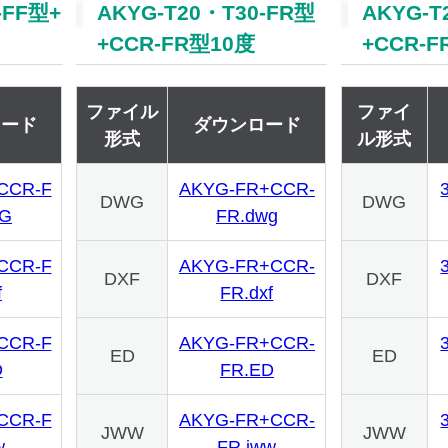
-FF型+
AKYG-T20・T30-FR型
AKYG-T
+CCR-FR型10度
+CCR-
ファイル
ファイ
ロード
ダウンロード
形式
ル形式
CCR-F
AKYG-FR+CCR-
DWG
DWG
WG
FR.dwg
CCR-F
AKYG-FR+CCR-
DXF
DXF
f
FR.dxf
CCR-F
AKYG-FR+CCR-
ED
ED
D
FR.ED
CCR-F
AKYG-FR+CCR-
JWW
JWW
w
FR.jww