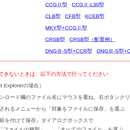
CCGⅡ型
CCGⅡ-L30型
CLB型
CFB型
KCEB型
MKY型+CCGⅡ型
CRSB型
CRSB型（配置例）
DNGⅢ-S型+CCR型
DNGⅢ-S型+
できないときは、以下の方法で行ってください
et Explorerの場合）
ウンロード欄のファイル名にマウスを重ね、右ボタンク
示されるメニューから「対象をファイルに保存」を選ぶ
名前を付けて保存』ダイアログボックスで
「ファイルの種類」 →「すべてのファイル」を選ぶ