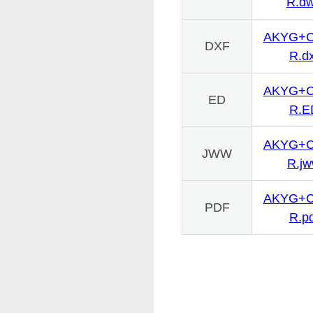
R.d
AKYG+C
DXF
R.dx
AKYG+C
ED
R.E
AKYG+C
JWW
R.j
AKYG+C
PDF
R.pd