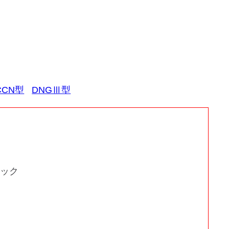
CCN型
DNGⅢ型
リック