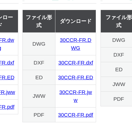
ンロー
ファイル形
ファイル
ダウンロード
ド
式
式
FR.dw
30CCR-FR.D
DWG
DWG
g
WG
DXF
R.dxf
DXF
30CCR-FR.dxf
ED
FR.ED
ED
30CCR-FR.ED
JWW
R.jww
30CCR-FR.jw
JWW
PDF
w
R.pdf
PDF
30CCR-FR.pdf