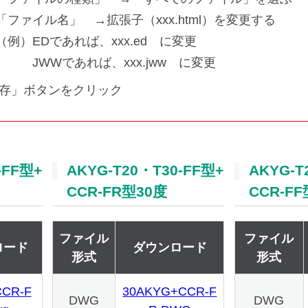
「ファイル名」 →拡張子（xxx.html）を変更する
（例）EDであれば、xxx.ed に変更
JWWであれば、xxx.jww に変更
保存」ボタンをクリック
-FF型+
AKYG-T20・T30-FF型+
AKYG-T
CCR-FR型30度
CCR-F
ファイル
ファイル
ロード
ダウンロード
形式
形式
CR-F
30AKYG+CCR-F
DWG
DWG