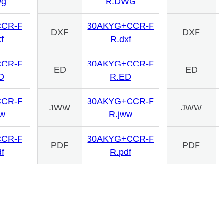
wg
R.DWG
CR-F
30AKYG+CCR-F
DXF
DXF
f
R.dxf
CR-F
30AKYG+CCR-F
ED
ED
D
R.ED
CR-F
30AKYG+CCR-F
JWW
JWW
ww
R.jww
CR-F
30AKYG+CCR-F
PDF
PDF
f
R.pdf