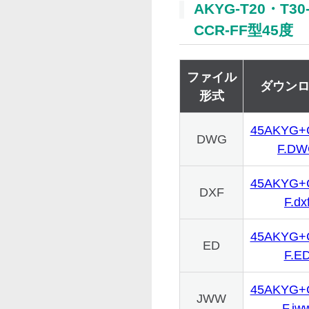
AKYG-T20・T30
CCR-FF型45度
ファイル
ダウン
形式
45AKYG+
DWG
F.D
45AKYG+
DXF
F.dx
45AKYG+
ED
F.E
45AKYG+
JWW
F.jw