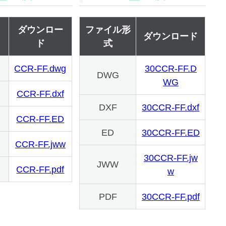
形
ダウンロー
ファイル形
ダウンロード
ド
式
CCR-FF.dwg
30CCR-FF.D
DWG
WG
CCR-FF.dxf
DXF
30CCR-FF.dxf
CCR-FF.ED
ED
30CCR-FF.ED
CCR-FF.jww
30CCR-FF.jw
JWW
CCR-FF.pdf
w
PDF
30CCR-FF.pdf