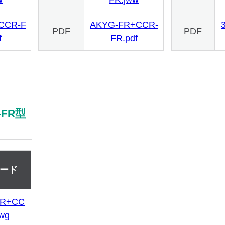
CCR-F
AKYG-FR+CCR-
PDF
PDF
f
FR.pdf
-FR型
ード
FR+CC
wg